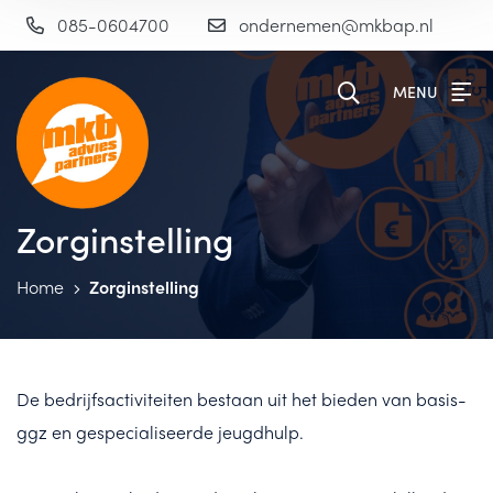
085-0604700
ondernemen@mkbap.nl
MENU
Zorginstelling
Home
Zorginstelling
De bedrijfsactiviteiten bestaan uit het bieden van basis-
ggz en gespecialiseerde jeugdhulp.