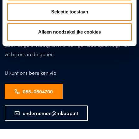
Vaak zijn er uitdagingen en vraagstukken waarbij u hulp
Selectie toestaan
kan gebruiken. De adviseur van MKB Advies Partners
geeft advies zoals advies bedoeld is; Praktisch,
Alleen noodzakelijke cookies
doelmatig en effectief op basis van onze kennis, kunde,
jarenlange ervaring en met een gerichte oplossing. Het
zit bij ons in de genen.
U kunt ons bereiken via
085-0604700
ondernemen@mkbap.nl