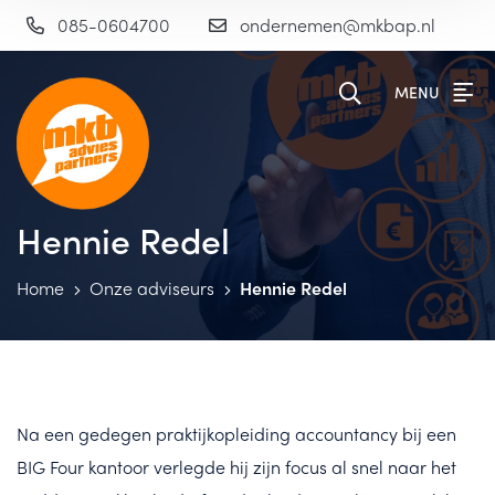
085-0604700
ondernemen@mkbap.nl
MENU
Hennie Redel
Home
Onze adviseurs
Hennie Redel
Na een gedegen praktijkopleiding accountancy bij een
BIG Four kantoor verlegde hij zijn focus al snel naar het