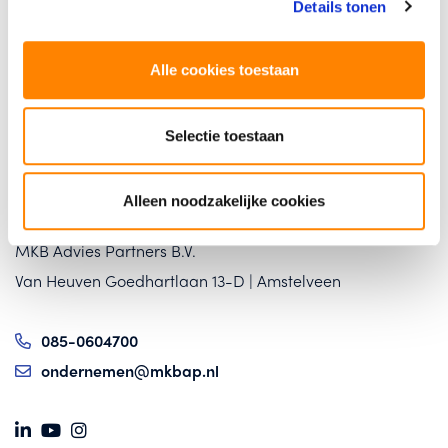
Details tonen
085 06 04 700
06287 130 00
Alle cookies toestaan
hennie.redel@mkbap.nl
Selectie toestaan
Alleen noodzakelijke cookies
CONTACT
MKB Advies Partners B.V.
Van Heuven Goedhartlaan 13-D | Amstelveen
085-0604700
ondernemen@mkbap.nl