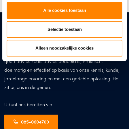
Alle cookies toestaan
Uw vraag, ons advies
Selectie toestaan
De toekomst van uw bedrijf, dat houdt u dagelijks bezig.
Vaak zijn er uitdagingen en vraagstukken waarbij u hulp
Alleen noodzakelijke cookies
kan gebruiken. De adviseur van MKB Advies Partners
geeft advies zoals advies bedoeld is; Praktisch,
doelmatig en effectief op basis van onze kennis, kunde,
jarenlange ervaring en met een gerichte oplossing. Het
zit bij ons in de genen.
U kunt ons bereiken via
085-0604700