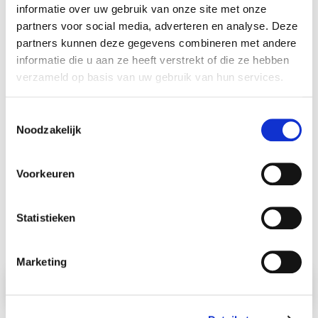
informatie over uw gebruik van onze site met onze
E-mail
partners voor social media, adverteren en analyse. Deze
partners kunnen deze gegevens combineren met andere
informatie die u aan ze heeft verstrekt of die ze hebben
verzameld op basis van uw gebruik van hun services.
Uw reactie
Toestemmingsselectie
Noodzakelijk
Voorkeuren
Captcha
Statistieken
Marketing