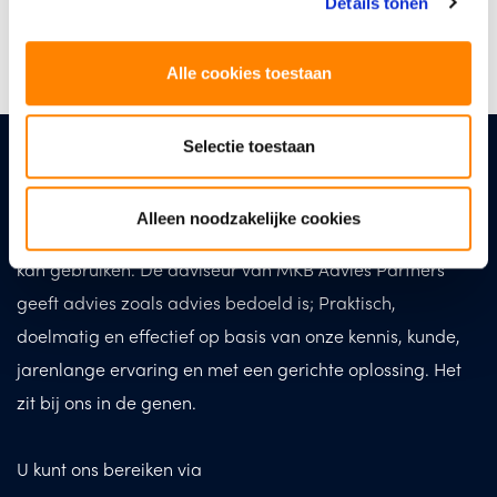
Details tonen
Alle cookies toestaan
Selectie toestaan
Uw vraag, ons advies
De toekomst van uw bedrijf, dat houdt u dagelijks bezig.
Alleen noodzakelijke cookies
Vaak zijn er uitdagingen en vraagstukken waarbij u hulp
kan gebruiken. De adviseur van MKB Advies Partners
geeft advies zoals advies bedoeld is; Praktisch,
doelmatig en effectief op basis van onze kennis, kunde,
jarenlange ervaring en met een gerichte oplossing. Het
zit bij ons in de genen.
U kunt ons bereiken via