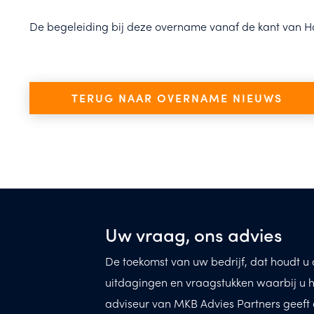
De begeleiding bij deze overname vanaf de kant van H
TERUG NAAR OVERNAME NIEUWS
Uw vraag, ons advies
De toekomst van uw bedrijf, dat houdt u d
uitdagingen en vraagstukken waarbij u h
adviseur van MKB Advies Partners geeft 