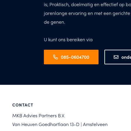
is; Praktisch, doelmatig en effectief op b
jarenlange ervaring en met een gerichte op
de genen.
U kunt ons bereiken via
085-0604700
ond
CONTACT
MKB Advies Partners B.V.
Van Heuven Goedhartlaan 13-D | Amstelveen