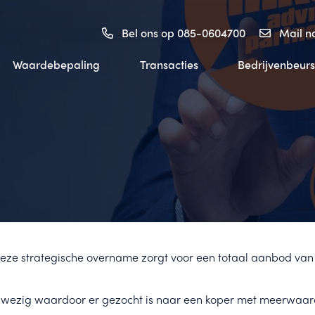
Bel ons op 085-0604700
Mail 
Waardebepaling
Transacties
Bedrijvenbeurs
eze strategische overname zorgt voor een totaal aanbod van d
nwezig waardoor er gezocht is naar een koper met meerwaar