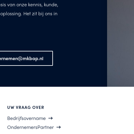
asis van onze kennis, kunde,
lossing. Het zit bij ons in
ernemen@mkbap.nl
UW VRAAG OVER
Bedrijfsovername
OndernemersPartner