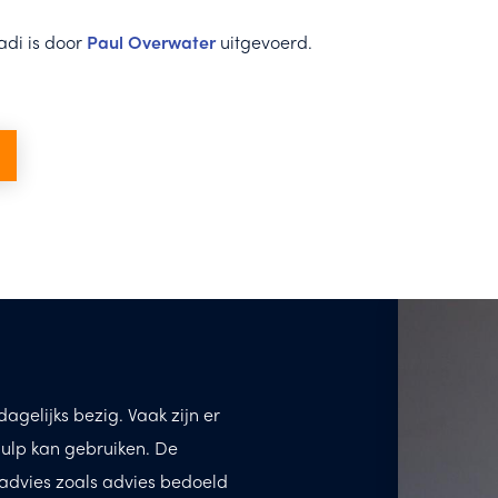
adi is door
Paul Overwater
uitgevoerd.
agelijks bezig. Vaak zijn er
ulp kan gebruiken. De
advies zoals advies bedoeld