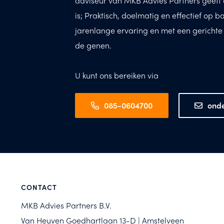
adviseur van MKB Advies Partners geeft 
is; Praktisch, doelmatig en effectief op b
jarenlange ervaring en met een gerichte op
de genen.
U kunt ons bereiken via
085-0604700
ond
CONTACT
MKB Advies Partners B.V.
Van Heuven Goedhartlaan 13-D | Amstelveen