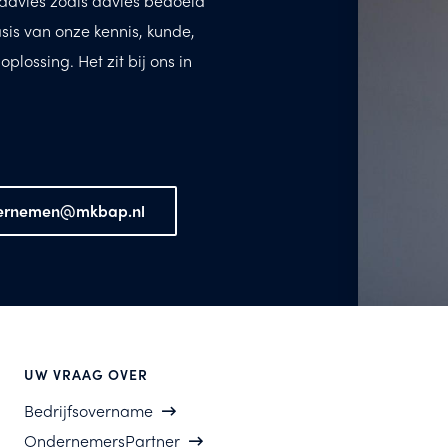
advies zoals advies bedoeld
asis van onze kennis, kunde,
lossing. Het zit bij ons in
ernemen@mkbap.nl
UW VRAAG OVER
Bedrijfsovername
OndernemersPartner