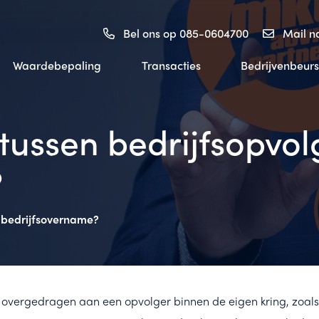
Bel ons op 085-0604700
Mail 
Waardebepaling
Transacties
Bedrijvenbeurs
l tussen bedrijfsopvo
?
n bedrijfsovername?
 overgedragen aan een opvolger binnen de eigen kring, zoal