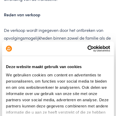
Reden van verkoop
De verkoop wordt ingegeven door het ontbreken van
opvolgingsmogelijkheden binnen zowel de familie als de
onderneming, waardoor wordt gezocht naar een
passende en toekomstgerichte koper.
Deze website maakt gebruik van cookies
Overige informatie
We gebruiken cookies om content en advertenties te
personaliseren, om functies voor social media te bieden
Een uitgebreid informatiememorandum is beschikbaar
en om ons websiteverkeer te analyseren. Ook delen we
en wordt, na ondertekening van een
informatie over uw gebruik van onze site met onze
geheimhoudingsverklaring, verstrekt aan
partners voor social media, adverteren en analyse. Deze
partners kunnen deze gegevens combineren met andere
geïnteresseerde partijen.
informatie die u aan ze heeft verstrekt of die ze hebben