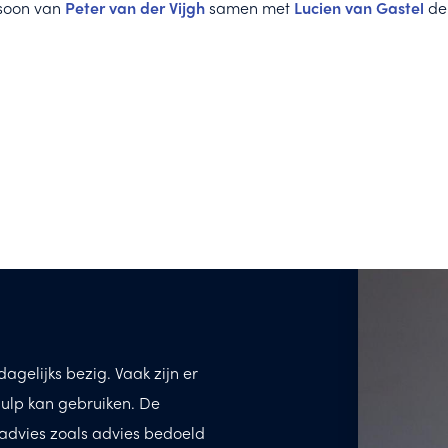
rsoon van
Peter van der Vijgh
samen met
Lucien van Gastel
de 
agelijks bezig. Vaak zijn er
ulp kan gebruiken. De
advies zoals advies bedoeld