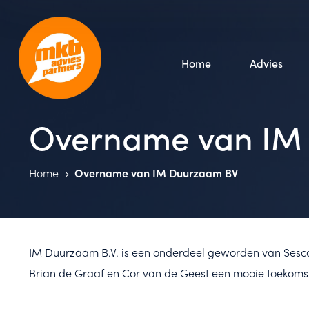
Home
Advies
Overname van IM
Home
Overname van IM Duurzaam BV
IM Duurzaam B.V. is een onderdeel geworden van Sesco
Brian de Graaf en Cor van de Geest een mooie toekoms