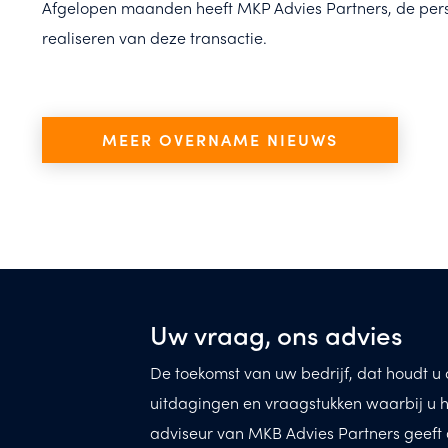
Afgelopen maanden heeft MKP Advies Partners, de pe
realiseren van deze transactie.
MEER OVERNAME NIEUWS
Uw vraag, ons advies
De toekomst van uw bedrijf, dat houdt u d
uitdagingen en vraagstukken waarbij u h
adviseur van MKB Advies Partners geeft 