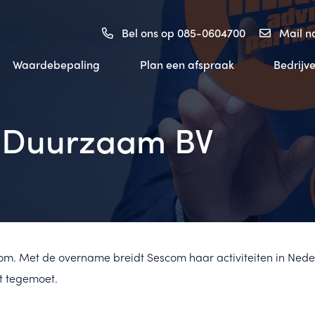
Bel ons op 085-0604700
Mail 
Waardebepaling
Plan een afspraak
Bedrijv
 Duurzaam BV
m. Met de overname breidt Sescom haar activiteiten in Neder
t tegemoet.