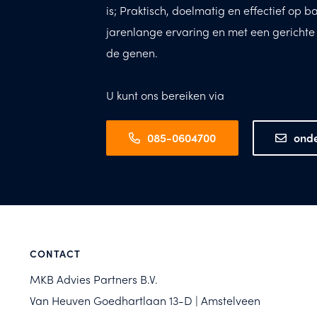
is; Praktisch, doelmatig en effectief op b
jarenlange ervaring en met een gerichte op
de genen.
U kunt ons bereiken via
085-0604700
ond
CONTACT
MKB Advies Partners B.V.
Van Heuven Goedhartlaan 13-D | Amstelveen