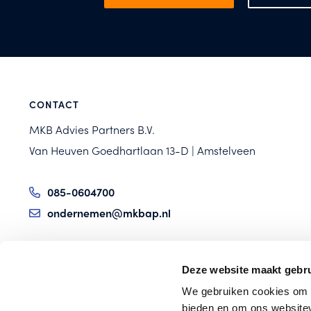
CONTACT
MKB Advies Partners B.V.
Van Heuven Goedhartlaan 13-D | Amstelveen
085-0604700
ondernemen@mkbap.nl
Deze website maakt gebru
MKB Advies Partners zijn specialisten met up to
We gebruiken cookies om c
date kennis en kunde om ondernemers aan de
bieden en om ons websitev