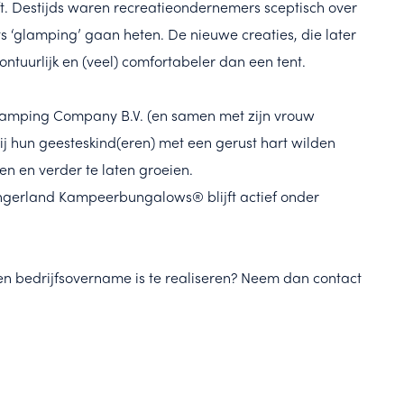
. Destijds waren recreatieondernemers sceptisch over
ts ‘glamping’ gaan heten. De nieuwe creaties, die later
tuurlijk en (veel) comfortabeler dan een tent.
 Glamping Company B.V. (en samen met zijn vrouw
j hun geesteskind(eren) met een gerust hart wilden
n en verder te laten groeien.
lingerland Kampeerbungalows® blijft actief onder
n bedrijfsovername is te realiseren? Neem dan contact