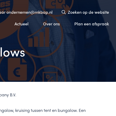
naar ondernemen@mkbap.nl
Zoeken op de website
Actueel
Over ons
Plan een afspraak
lows
pany B.V.
galow, kruising tussen tent en bungalow. Een