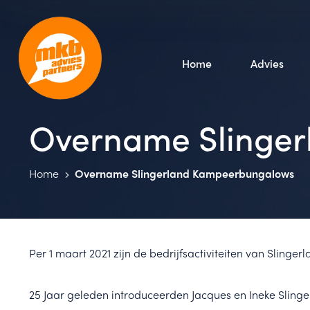
Home
Advies
Overname Slinge
Home
Overname Slingerland Kampeerbungalows
Per 1 maart 2021 zijn de bedrijfsactiviteiten van Sl
25 Jaar geleden introduceerden Jacques en Ineke Sling