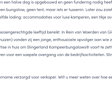
n een halve dag is opgebouwd en geen fundering nodig heeft
een bungalow, geen tent, maar iets er tussenin. Later zou zoie
lfde lading: accommodaties voor luxe kamperen, een tikje avon
nsioengerechtigde leeftijd bereikt. In Rein van Woerden van
izen) vonden zij een jonge, enthousiaste opvolger aan wie zi
ise in huis om Slingerland Kampeerbungalows® voort te zette
jven voor een soepele overgang van de bedrijfsactiviteiten. S
rname verzorgd voor verkoper. Wilt u meer weten over hoe ee