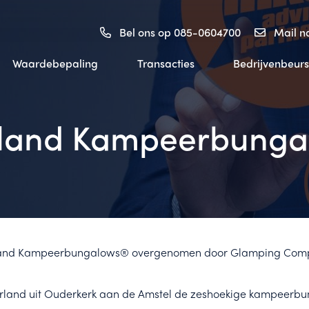
Bel ons op 085-0604700
Mail 
Waardebepaling
Transacties
Bedrijvenbeurs
rland Kampeerbunga
ingerland Kampeerbungalows® overgenomen door Glamping Com
erland uit Ouderkerk aan de Amstel de zeshoekige kampeerbun