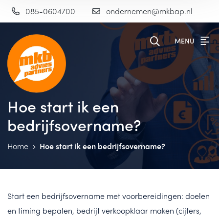
085-0604700
ondernemen@mkbap.nl
MENU
Hoe start ik een
bedrijfsovername?
Home
Hoe start ik een bedrijfsovername?
Start een bedrijfsovername met voorbereidingen: doelen
en timing bepalen, bedrijf verkoopklaar maken (cijfers,