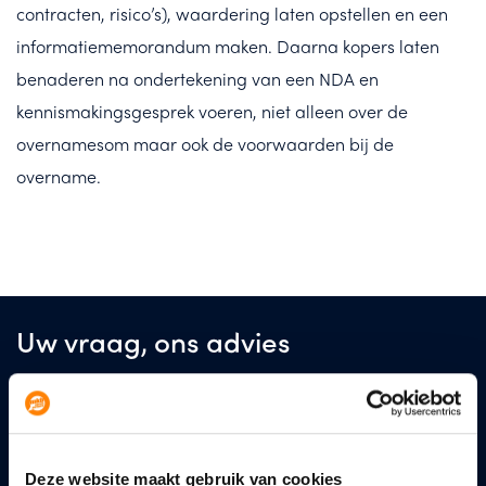
contracten, risico’s), waardering laten opstellen en een
informatiememorandum maken. Daarna kopers laten
benaderen na ondertekening van een NDA en
kennismakingsgesprek voeren, niet alleen over de
overnamesom maar ook de voorwaarden bij de
overname.
Uw vraag, ons advies
De toekomst van uw bedrijf, dat houdt u dagelijks bezig.
Vaak zijn er uitdagingen en vraagstukken waarbij u hulp
kan gebruiken. De adviseur van MKB Advies Partners
geeft advies zoals advies bedoeld is; Praktisch,
Deze website maakt gebruik van cookies