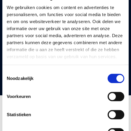
doelmatig en effectief op basis van onze kennis, kunde,
We gebruiken cookies om content en advertenties te
personaliseren, om functies voor social media te bieden
jarenlange ervaring en met een gerichte oplossing. Het
en om ons websiteverkeer te analyseren. Ook delen we
zit bij ons in de genen.
informatie over uw gebruik van onze site met onze
partners voor social media, adverteren en analyse. Deze
U kunt ons bereiken via
partners kunnen deze gegevens combineren met andere
informatie die u aan ze heeft verstrekt of die ze hebben
verzameld op basis van uw gebruik van hun services.
085-0604700
Toestemmingsselectie
Noodzakelijk
ondernemen@mkbap.nl
Voorkeuren
CONTACT
Statistieken
MKB Advies Partners B.V.
Van Heuven Goedhartlaan 13-D | Amstelveen