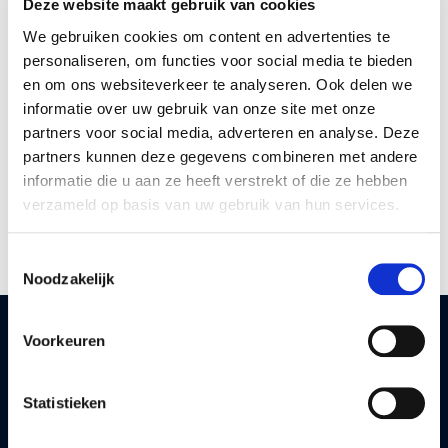
bespreekbaar.
Deze website maakt gebruik van cookies
We gebruiken cookies om content en advertenties te
personaliseren, om functies voor social media te bieden
Na het ondertekenen van een
en om ons websiteverkeer te analyseren. Ook delen we
geheimhoudingsovereenkomst komt een
informatie over uw gebruik van onze site met onze
informatiememorandum beschikbaar.
partners voor social media, adverteren en analyse. Deze
partners kunnen deze gegevens combineren met andere
informatie die u aan ze heeft verstrekt of die ze hebben
Begeleidend adviseur:
Peter van der Vijgh
verzameld op basis van uw gebruik van hun services.
Toestemmingsselectie
Noodzakelijk
Uw vraag, ons advies
Voorkeuren
De toekomst van uw bedrijf, dat houdt u dagelijks bezig.
Vaak zijn er uitdagingen en vraagstukken waarbij u hulp
Statistieken
kan gebruiken. De adviseur van MKB Advies Partners